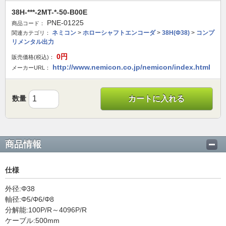
38H-***-2MT-*-50-B00E
PNE-01225
商品コード：
ネミコン
>
ホローシャフトエンコーダ
>
38H(Φ38)
>
コンプ
関連カテゴリ：
リメンタル出力
0
円
販売価格(税込)：
http://www.nemicon.co.jp/nemicon/index.html
メーカーURL：
数量
カートに入れる
商品情報
仕様
外径:Φ38
軸径:Φ5/Φ6/Φ8
分解能:100P/R～4096P/R
ケーブル:500mm